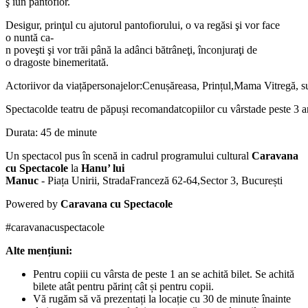
ş i
un
pantofior
.
Desigur,
prinţul
cu
ajutorul
pantofiorului
,
o
va
regăsi
şi
vor
face
o
nuntă
ca-
n
poveşti
şi
vor
trăi
până
la
adânci
bătrâneţi
,
înconjuraţi
de
o
dragoste
binemeritată
.
Actorii
vor
da
viață
personajelor
:
Cenușăreasa
,
Prințul
,
Mama
Vitregă
,
s
Spectacol
de
teatru
de
păpuși
recomandat
copiilor
cu
vârsta
de
peste
3
a
Durata
:
45 de
minute
Un spectacol pus în scenă in cadrul programului cultural
Caravana
cu Spectacole
la
Hanu’ lui
Manuc
-
Pia
ț
a
Unirii
,
Strada
Franceză
62-64
,
Sector 3,
B
ucureș
ti
Powered by
Caravana cu Spectacole
#
caravanacuspectacole
Alte mențiuni:
Pentru copiii cu vârsta de peste 1 an se achită bilet. Se achită
bilete atât pentru părinț cât și pentru copii.
Vă rugăm să vă prezentați la locație cu 30 de minute înainte