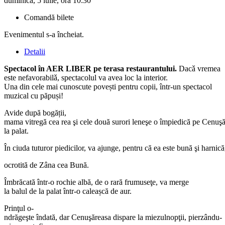
duminică, 5 iulie, ora 10:30
Comandă bilete
Evenimentul s-a încheiat.
Detalii
Spectacol în AER LIBER pe terasa restaurantului.
Dacǎ vremea
este nefavorabilǎ, spectacolul va avea loc la interior.
Una din cele mai cunoscute povești pentru copii, într-un spectacol
muzical cu păpuși!
Avide
după
bogății
,
mama
vitregă
cea
rea
şi
cele
două
surori
leneşe
o
împiedică
pe
Cenuşă
la
palat
.
În
ciuda
tuturor
piedicilor
,
va
ajunge
,
pentru
că
ea
este
bună
şi
harnică
ocrotită
de
Zâna
cea
Bună
.
Îmbrăcată
într-o
rochie
albă
,
de o
rară
frumuseţe
,
va
merge
la
balul
de la
palat
într-o
caleașcă
de
aur
.
Prinţul
o-
ndrăgeş
te
îndată
,
dar
Cenuşăreasa
dispare
la
miezul
nopţii
,
pierzându-