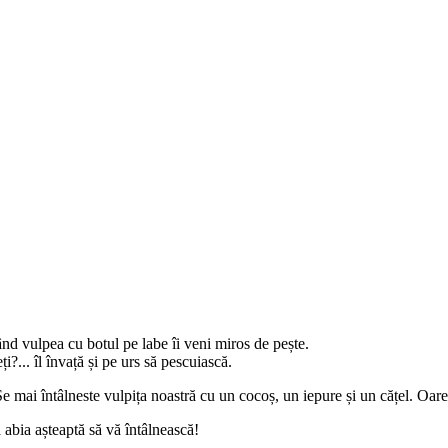
ând vulpea cu botul pe labe îi veni miros de pește.
i?... îl învață și pe urs să pescuiască.
Se mai întâlneste vulpița noastră cu un cocoș, un iepure și un cățel. Oar
ă abia așteaptă să vă întâlnească!