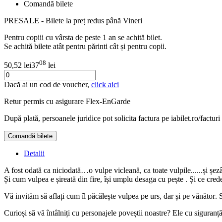
Comandă bilete
PRESALE - Bilete la preț redus până Vineri
Pentru copiii cu vârsta de peste 1 an se achită bilet.
Se achită bilete atât pentru părinti cât și pentru copii.
08
50,52 lei
37
lei
Dacă ai un cod de voucher,
click aici
Retur permis cu asigurare
Flex-EnGarde
După plată, persoanele juridice pot solicita factura pe iabilet.ro/facturi
Comandă bilete
Detalii
A fost odată ca niciodată…o vulpe vicleană, ca toate vulpile......și șez
Și cum vulpea e șireată din fire, își umplu desaga cu pește . Și ce credeț
Vă invităm să aflați cum îl păcălește vulpea pe urs, dar și pe vân
ător
. 
Curioși să vă întâlniți cu personajele poveștii noastre? Ele cu siguranț