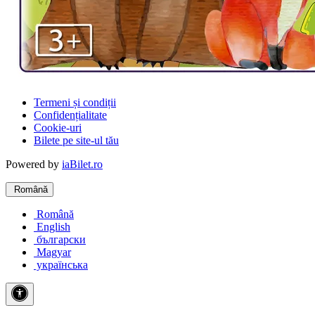
Termeni și condiții
Confidențialitate
Cookie-uri
Bilete pe site-ul tău
Powered by
iaBilet.ro
Română
Română
English
български
Magyar
українська