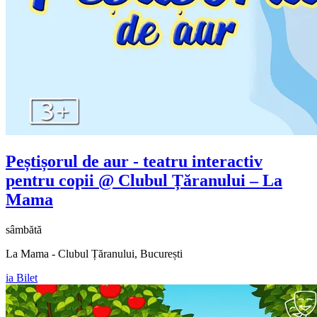
Peștișorul de aur - teatru interactiv
pentru copii @ Clubul Țăranului – La
Mama
sâmbătă
La Mama - Clubul Țăranului, București
ia Bilet