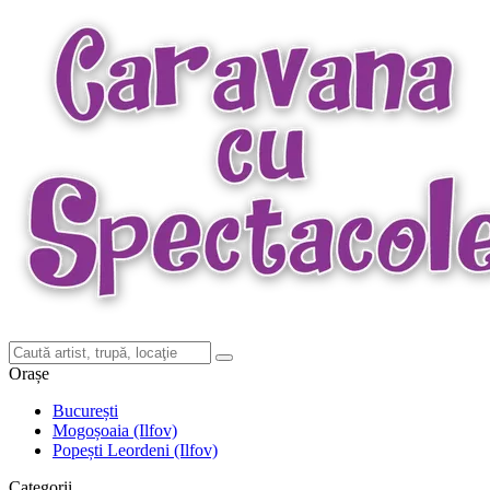
Orașe
București
Mogoșoaia (Ilfov)
Popești Leordeni (Ilfov)
Categorii