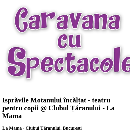
Isprăvile Motanului încălțat - teatru
pentru copii @ Clubul Țăranului - La
Mama
La Mama - Clubul Țăranului
,
București