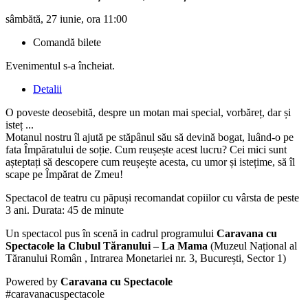
sâmbătă, 27 iunie, ora 11:00
Comandă bilete
Evenimentul s-a încheiat.
Detalii
O poveste deosebită, despre un motan mai special, vorbăreț, dar și
isteț ...
Motanul nostru îl ajută pe stăpânul său să devină bogat, luând-o pe
fata Împăratului de soție. Cum reușește acest lucru? Cei mici sunt
așteptați să descopere cum reușește acesta, cu umor și istețime, să îl
scape pe Împărat de Zmeu!
Spectacol de teatru cu păpuși recomandat copiilor cu vârsta de peste
3 ani. Durata: 45 de minute
Un spectacol pus în scenă in cadrul programului
Caravana cu
Spectacole la Clubul Tăranului – La Mama
(Muzeul Național al
Tăranului Român , Intrarea Monetariei nr. 3, București, Sector 1)
Powered by
Caravana cu Spectacole
#caravanacuspectacole