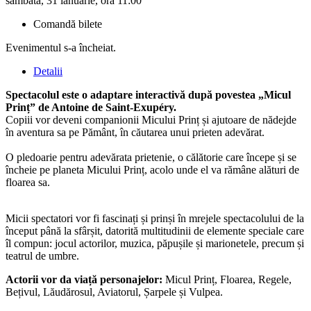
sâmbătă, 31 ianuarie, ora 11:00
Comandă bilete
Evenimentul s-a încheiat.
Detalii
Spectacolul este o adaptare interactivă după povestea „Micul
Prinț” de Antoine de Saint-Exupéry.
Copiii vor deveni companionii Micului Prinț și ajutoare de nădejde
în aventura sa pe Pământ, în căutarea unui prieten adevărat.
O pledoarie pentru adevărata prietenie, o călătorie care începe și se
încheie pe planeta Micului Prinț, acolo unde el va rămâne alături de
floarea sa.
Micii spectatori vor fi fascinați și prinși în mrejele spectacolului de la
început până la sfârșit, datorită multitudinii de elemente speciale care
îl compun: jocul actorilor, muzica, păpușile și marionetele, precum și
teatrul de umbre.
Actorii vor da viață personajelor:
Micul Prinț, Floarea, Regele,
Bețivul, Lăudărosul, Aviatorul, Șarpele și Vulpea.