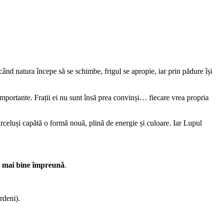
când natura începe să se schimbe, frigul se apropie, iar prin pădure își
 importante. Frații ei nu sunt însă prea convinși… fiecare vrea propria
purceluși capătă o formă nouă, plină de energie și culoare. Iar Lupul
el mai bine împreună
.
rdeni).