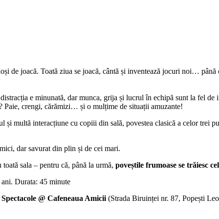
ioși de joacă. Toată ziua se joacă, cântă și inventează jocuri noi… până 
 distracția e minunată, dar munca, grija și lucrul în echipă sunt la fel de
ta? Paie, crengi, cărămizi… și o mulțime de situații amuzante!
ul și multă interacțiune cu copiii din sală, povestea clasică a celor trei 
 mici, dar savurat din plin și de cei mari.
ru toată sala – pentru că, până la urmă,
poveștile frumoase se trăiesc c
 ani. Durata: 45 minute
 Spectacole @
Cafeneaua Amicii
(Strada Biruinței nr. 87, Popești Leo