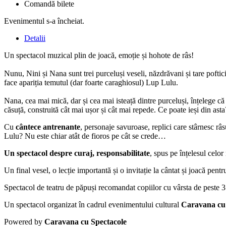
Comandă bilete
Evenimentul s-a încheiat.
Detalii
Un spectacol muzical plin de joacă, emoție și hohote de râs!
Nunu, Nini și Nana sunt trei purceluși veseli, năzdrăvani și tare poftic
face apariția temutul (dar foarte caraghiosul) Lup Lulu.
Nana, cea mai mică, dar și cea mai isteață dintre purceluși, înțelege că
căsuță, construită cât mai ușor și cât mai repede. Ce poate ieși din as
Cu
cântece antrenante
, personaje savuroase, replici care stârnesc râs
Lulu? Nu este chiar atât de fioros pe cât se crede…
Un spectacol despre curaj, responsabilitate
, spus pe înțelesul celor
Un final vesel, o lecție importantă și o invitație la cântat și joacă pent
Spectacol de teatru de păpuși recomandat copiilor cu vârsta de peste 3
Un spectacol organizat în cadrul evenimentului cultural
Caravana cu
Powered by
Caravana cu Spectacole