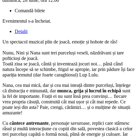
duminică, 28 iunie, ora 12:00
Comandă bilete
Evenimentul s-a încheiat.
Detalii
Un spectacol muzical plin de joacă, emoție și hohote de râs!
Nunu, Nini și Nana sunt trei purceluși veseli, năzdrăvani și tare
pofticioși de joacă.
Toată ziua se joacă, cântă și inventează jocuri noi… până când
natura începe să se schimbe, frigul se apropie, iar prin pădure își face
apariția temutul (dar foarte caraghiosul) Lup Lulu.
Nana, cea mai mică, dar și cea mai isteață dintre purceluși, înțelege
că distracția e minunată, dar
munca, grija și lucrul în echipă
sunt
la fel de importante. Frații ei nu sunt însă prea convinși… fiecare
vrea propria căsuță, construită cât mai ușor și cât mai repede. Ce
poate ieși din asta? Paie, crengi, cărămizi… și o mulțime de situații
amuzante!
Cu
cântece antrenante
, personaje savuroase, replici care stârnesc
râsul și multă interacțiune cu copiii din sală, povestea clasică a celor
trei purceluși capătă o formă nouă, plină de energie și culoare. Iar