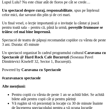
Lupul Lulu? Nu este chiar atât de fioros pe cât se crede…
Un spectacol despre curaj, responsabilitate
, spus pe înțelesul
celor mici, dar savurat din plin și de cei mari.
Un final vesel, o lecție importantă și o invitație la cântat și joacă
pentru toată sala – pentru că, până la urmă,
poveștile frumoase se
trăiesc cel mai bine împreună
.
Spectacol de teatru de păpuși recomandat copiilor cu vârsta de peste
3 ani. Durata: 45 minute
Un spectacol organizat în cadrul programului cultural
Caravana cu
Spectacole @
Hard Rock Cafe București
(Soseaua Pavel
Dimitrievici Kiseleff 32, Sector 1, București).
Powered by
Caravana cu Spectacole
#caravanacu spectacole
Alte mențiuni:
Pentru copiii cu vârsta de peste 1 an se achită bilet. Se achită
bilete atât pentru copii cât și pentru părinți
Vă rugăm să vă prezentați la locație cu 30 de minute înainte
de începerea spectacolului pentru a vă ocupa locurile