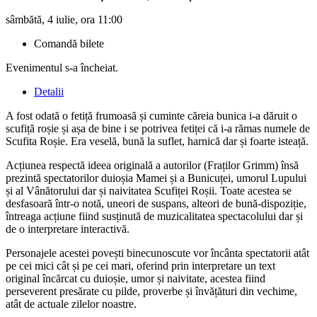
sâmbătă, 4 iulie, ora 11:00
Comandă bilete
Evenimentul s-a încheiat.
Detalii
A fost odată o fetiță frumoasă și cuminte căreia bunica i-a dăruit o
scufiță roșie și așa de bine i se potrivea fetiței că i-a rămas numele de
Scufita Roșie. Era veselă, bună la suflet, harnică dar și foarte isteață.
Acțiunea respectă ideea originală a autorilor (Fraților Grimm) însă
prezintă spectatorilor duioșia Mamei și a Bunicuței, umorul Lupului
și al Vânătorului dar și naivitatea Scufiței Roșii. Toate acestea se
desfasoară într-o notă, uneori de suspans, alteori de bună-dispoziție,
întreaga acțiune fiind susținută de muzicalitatea spectacolului dar și
de o interpretare interactivă.
Personajele acestei povești binecunoscute vor încânta spectatorii atât
pe cei mici cât și pe cei mari, oferind prin interpretare un text
original încărcat cu duioșie, umor și naivitate, acestea fiind
perseverent presărate cu pilde, proverbe și învățături din vechime,
atât de actuale zilelor noastre.