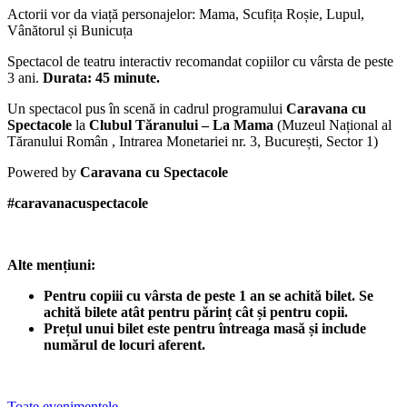
Actorii vor da viață personajelor: Mama, Scufița Roșie, Lupul,
Vânătorul și Bunicuța
Spectacol de teatru interactiv recomandat copiilor cu vârsta de peste
3 ani.
Durata: 45 minute.
Un spectacol pus în scenă in cadrul programului
Caravana cu
Spectacole
la
Clubul Tăranului – La Mama
(Muzeul Național al
Tăranului Român , Intrarea Monetariei nr. 3, București, Sector 1)
Powered by
Caravana cu Spectacole
#caravanacuspectacole
Alte mențiuni:
Pentru copiii cu vârsta de peste 1 an se achită bilet. Se
achită bilete atât pentru părinț cât și pentru copii.
Prețul unui bilet este pentru întreaga masă și include
numărul de locuri aferent.
Toate evenimentele