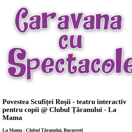
Povestea Scufiței Roșii - teatru interactiv
pentru copii @ Clubul Țăranului - La
Mama
La Mama - Clubul Țăranului
,
București